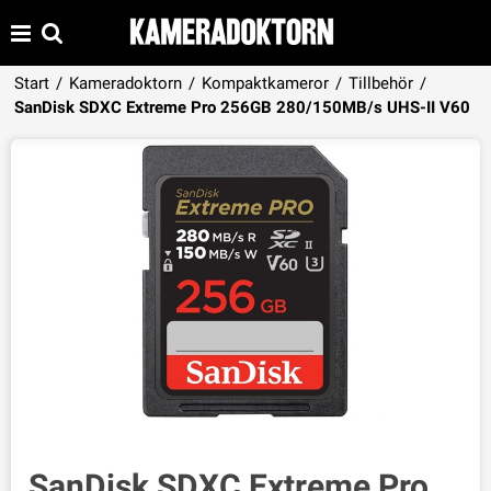
Start
/
Kameradoktorn
/
Kompaktkameror
/
Tillbehör
/
Produkten har lagts i din varukorg
SanDisk SDXC Extreme Pro 256GB 280/150MB/s UHS-II V60
VISA VARUKORGEN
TILL KASSAN
SanDisk SDXC Extreme Pro