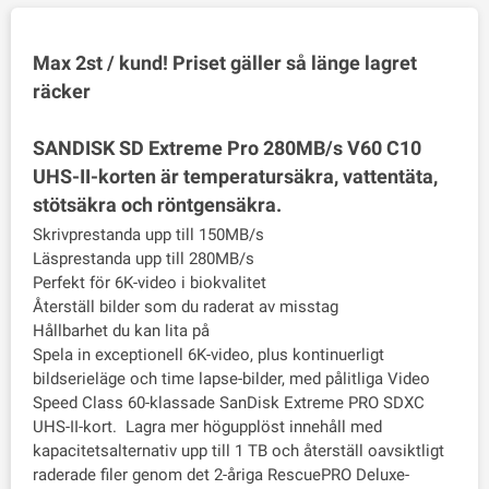
Max 2st / kund! Priset gäller så länge lagret
räcker
SANDISK SD Extreme Pro 280MB/s V60 C10
UHS-II-korten är temperatursäkra, vattentäta,
stötsäkra och röntgensäkra.
Skrivprestanda upp till 150MB/s
Läsprestanda upp till 280MB/s
Perfekt för 6K-video i biokvalitet
Återställ bilder som du raderat av misstag
Hållbarhet du kan lita på
Spela in exceptionell 6K-video, plus kontinuerligt
bildserieläge och time lapse-bilder, med pålitliga Video
Speed Class 60-klassade SanDisk Extreme PRO SDXC
UHS-II-kort. Lagra mer högupplöst innehåll med
kapacitetsalternativ upp till 1 TB och återställ oavsiktligt
raderade filer genom det 2-åriga RescuePRO Deluxe-