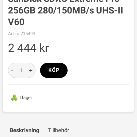
256GB 280/150MB/s UHS-II
V60
Art.nr
215493
2 444
-
+
KÖP
I lager
Beskrivning
Tillbehör