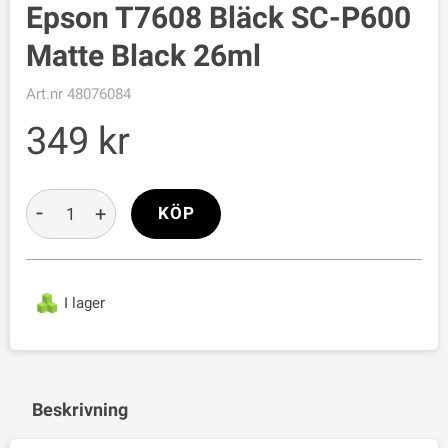
Epson T7608 Bläck SC-P600
Matte Black 26ml
Art.nr
48076084
349
-
+
KÖP
I lager
Beskrivning