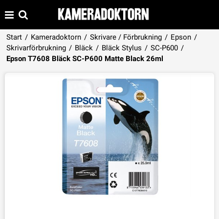
Start
/
Kameradoktorn
/
Skrivare / Förbrukning
/
Epson
/
Skrivarförbrukning
/
Bläck
/
Bläck Stylus
/
SC-P600
/
Produkten har lagts i din varukorg
Epson T7608 Bläck SC-P600 Matte Black 26ml
VISA VARUKORGEN
TILL KASSAN