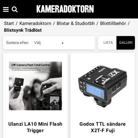
Start
/
Kameradoktorn
/
Blixtar & Studiotbh
/
Blixttillbehör
/
Blixtsynk Trådlöst
Sortera efter:
Välj
LISTA
GALLERI
Ulanzi LA10 Mini Flash
Godox TTL sändare
Trigger
X2T-F Fuji