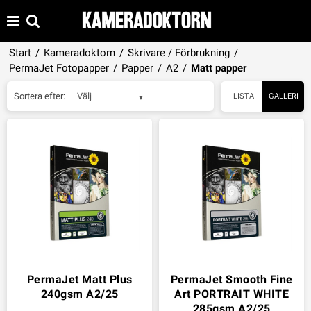
Start
/
Kameradoktorn
/
Skrivare / Förbrukning
/
PermaJet Fotopapper
/
Papper
/
A2
/
Matt papper
Sortera efter:
Välj
LISTA
GALLERI
PermaJet Matt Plus
PermaJet Smooth Fine
240gsm A2/25
Art PORTRAIT WHITE
285gsm A2/25