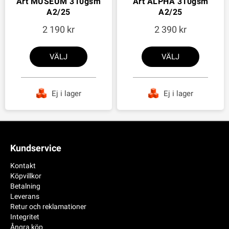
Art MUSEUM 310gsm
Art ALPHA 310gsm
A2/25
A2/25
2 190
2 390
VÄLJ
VÄLJ
Ej i lager
Ej i lager
Kundservice
Kontakt
Köpvillkor
Betalning
Leverans
Retur och reklamationer
Integritet
Ångra köp