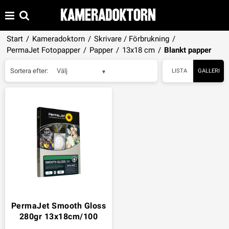
Start
/
Kameradoktorn
/
Skrivare / Förbrukning
/
PermaJet Fotopapper
/
Papper
/
13x18 cm
/
Blankt papper
Sortera efter:
Välj
LISTA
GALLERI
PermaJet Smooth Gloss
280gr 13x18cm/100