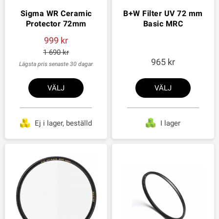
Sigma WR Ceramic
B+W Filter UV 72 mm
Protector 72mm
Basic MRC
999
1 690
965
Lägsta pris senaste 30 dagar
VÄLJ
VÄLJ
Ej i lager, beställd
I lager