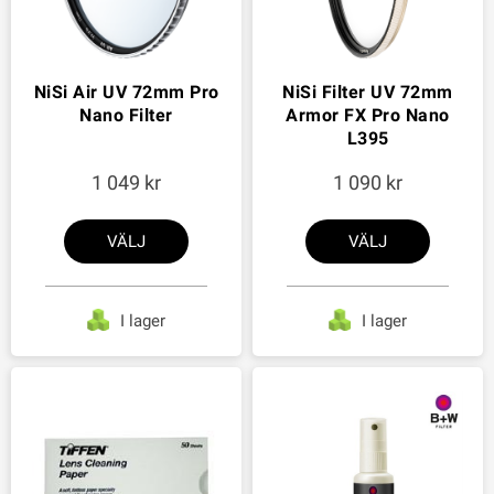
NiSi Air UV 72mm Pro
NiSi Filter UV 72mm
Nano Filter
Armor FX Pro Nano
L395
1 049
1 090
VÄLJ
VÄLJ
I lager
I lager