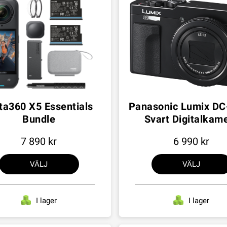
ta360 X5 Essentials
Panasonic Lumix D
Bundle
Svart Digitalkam
7 890
6 990
VÄLJ
VÄLJ
I lager
I lager