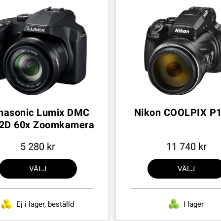
nasonic Lumix DMC
Nikon COOLPIX P
2D 60x Zoomkamera
5 280
11 740
VÄLJ
VÄLJ
Ej i lager, beställd
I lager