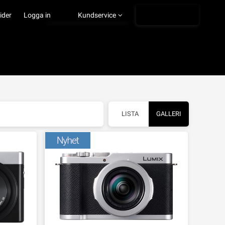
Ångra köp
ider
Logga in
Kundservice
LISTA
GALLERI