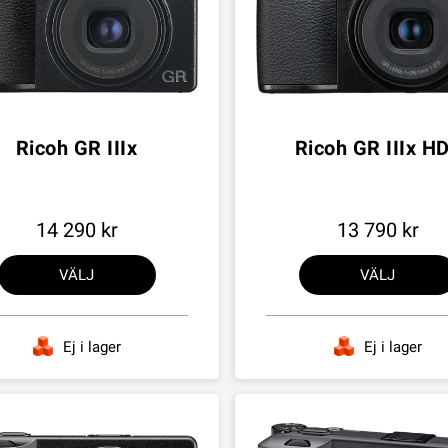
Ricoh GR IIIx
Ricoh GR IIIx H
14 290
13 790
VÄLJ
VÄLJ
Ej i lager
Ej i lager