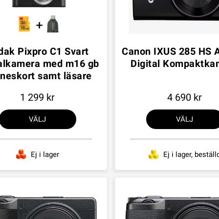
dak Pixpro C1 Svart
Canon IXUS 285 HS A
talkamera med m16 gb
Digital Kompaktka
neskort samt läsare
1 299
4 690
VÄLJ
VÄLJ
Ej i lager
Ej i lager, beställ