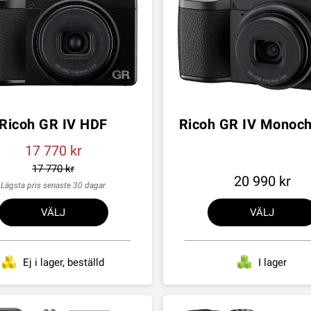
Ricoh GR IV HDF
Ricoh GR IV Monoc
17 770
17 770
20 990
Lägsta pris senaste 30 dagar
VÄLJ
VÄLJ
Ej i lager, beställd
I lager