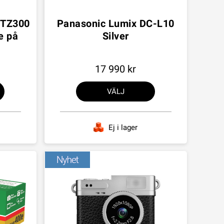
-TZ300
Panasonic Lumix DC-L10
e på
Silver
17 990
VÄLJ
Ej i lager