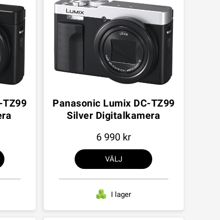
C-TZ99
Panasonic Lumix DC-TZ99
era
Silver Digitalkamera
6 990
VÄLJ
I lager