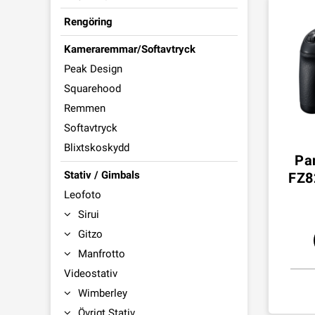
Rengöring
Kameraremmar/Softavtryck
Peak Design
Squarehood
Remmen
Softavtryck
Blixtskoskydd
Pa
Stativ / Gimbals
FZ8
Leofoto
Sirui
Gitzo
Manfrotto
Videostativ
Wimberley
Övrigt Stativ