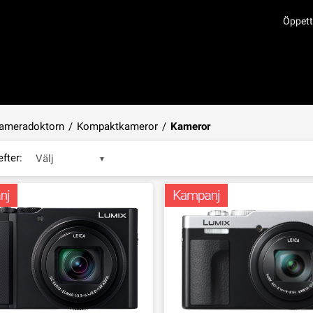
Öppett
ameradoktorn
/
Kompaktkameror
/
Kameror
efter:
Välj