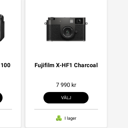
1100
Fujifilm X-HF1 Charcoal
7 990
VÄLJ
I lager