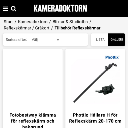
Start
/
Kameradoktorn
/
Blixtar & Studiotbh
/
Reflexskärmar / Gråkort
/
Tillbehör Reflexskärmar
Sortera efter:
Välj
LISTA
GALLERI
Fotobestway klämma
Phottix Hållare H för
för reflexskärm och
Reflexskärm 20-170 cm
bakgrund