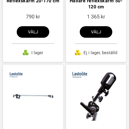
Reflexskärm 20-170 cm
Hållare reflexskärm 50-
120 cm
790
1 365
VÄLJ
VÄLJ
I lager
Ej i lager, beställd