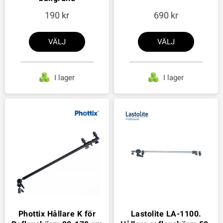
190
690
VÄLJ
VÄLJ
I lager
I lager
Phottix Hållare K för
Lastolite LA-1100.