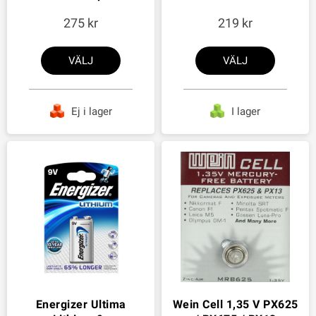
275
219
VÄLJ
VÄLJ
Ej i lager
I lager
Energizer Ultima
Wein Cell 1,35 V PX625