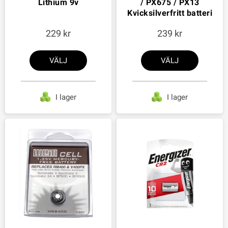
Lithium 9v
/ PX675 / PX13
Kvicksilverfritt batteri
229
239
VÄLJ
VÄLJ
I lager
I lager