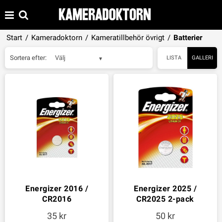
Start
/
Kameradoktorn
/
Kameratillbehör övrigt
/
Batterier
Sortera efter:
Välj
LISTA
GALLERI
Energizer 2016 /
Energizer 2025 /
CR2016
CR2025 2-pack
35
50