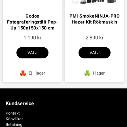
Godox
PMI SmokeNINJA-PRO
Fotograferingstält Pop-
Hazer Kit Rökmaskin
Up 150x150x150 cm
1 190
2 890
VÄLJ
VÄLJ
Ej i lager
I lager
Kundservice
Kontakt
Köpvillkor
Betalning