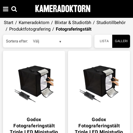
Start
/
Kameradoktorn
/
Blixtar & Studiotbh
/
Studiotillbehör
/
Produktfotografering
/
Fotograferingstält
Sortera efter:
Välj
LISTA
GALLERI
Godox
Godox
Fotograferingstält
Fotograferingstält
Triple LED Ministudio
Triple LED Ministudio