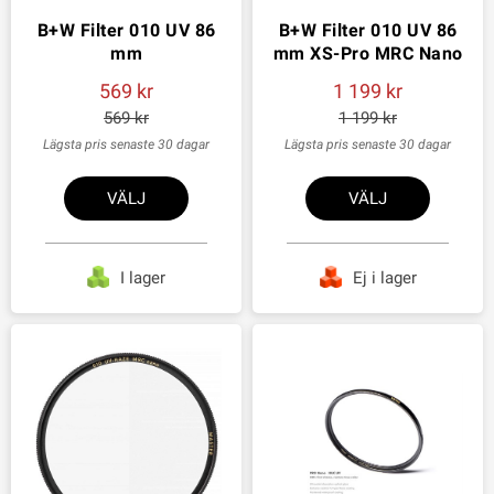
B+W Filter 010 UV 86
B+W Filter 010 UV 86
mm
mm XS-Pro MRC Nano
569
1 199
569
1 199
Lägsta pris senaste 30 dagar
Lägsta pris senaste 30 dagar
VÄLJ
VÄLJ
I lager
Ej i lager