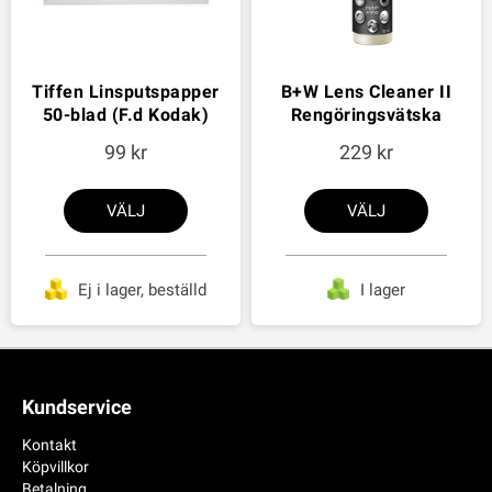
Tiffen Linsputspapper
B+W Lens Cleaner II
50-blad (F.d Kodak)
Rengöringsvätska
99
229
VÄLJ
VÄLJ
Ej i lager, beställd
I lager
Kundservice
Kontakt
Köpvillkor
Betalning