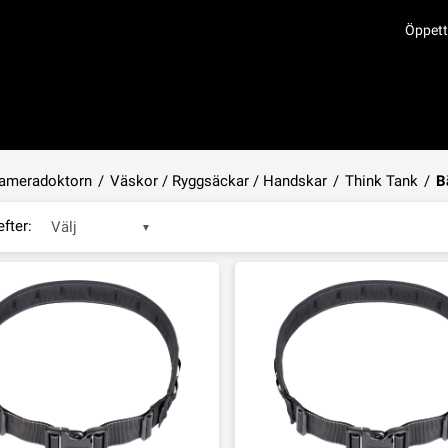
Öppett
ameradoktorn
/
Väskor / Ryggsäckar / Handskar
/
Think Tank
/
B
efter:
Välj