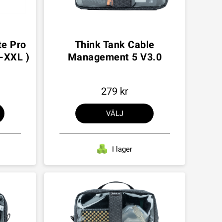
te Pro
Think Tank Cable
 -XXL )
Management 5 V3.0
279
VÄLJ
I lager