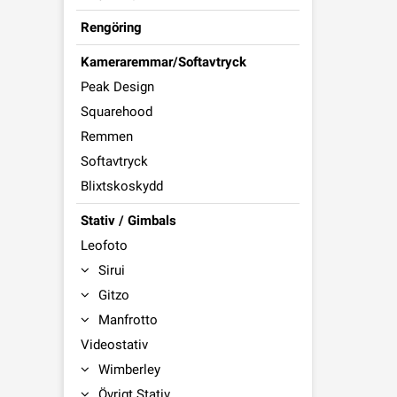
Rengöring
Kameraremmar/Softavtryck
Peak Design
Squarehood
Remmen
Softavtryck
Blixtskoskydd
Stativ / Gimbals
Leofoto
Sirui
Gitzo
Manfrotto
Videostativ
Wimberley
Övrigt Stativ