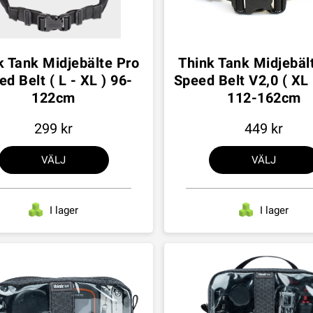
k Tank Midjebälte Pro
Think Tank Midjebäl
d Belt ( L - XL ) 96-
Speed Belt V2,0 ( XL
122cm
112-162cm
299
449
VÄLJ
VÄLJ
I lager
I lager