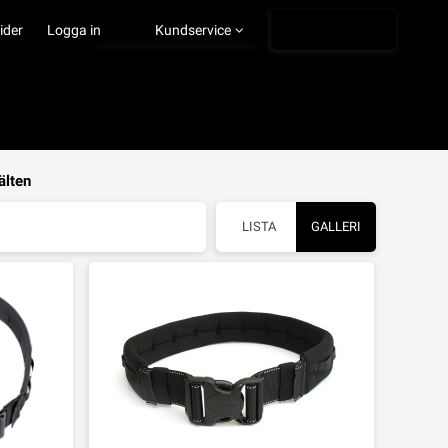
Ångra köp
ider
Logga in
Kundservice
älten
LISTA
GALLERI