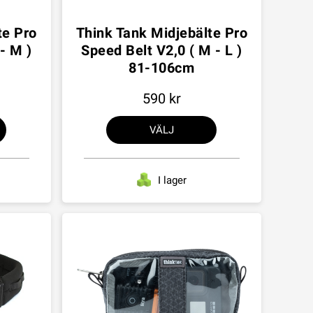
te Pro
Think Tank Midjebälte Pro
- M )
Speed Belt V2,0 ( M - L )
81-106cm
590
VÄLJ
I lager