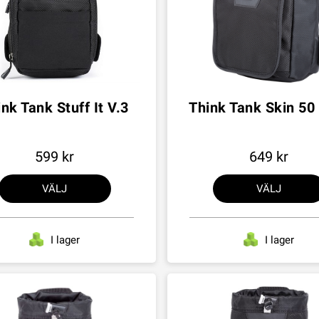
nk Tank Stuff It V.3
Think Tank Skin 50
599
649
VÄLJ
VÄLJ
I lager
I lager