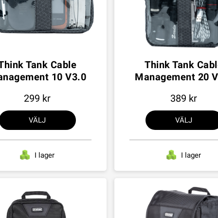
Think Tank Cable
Think Tank Cab
nagement 10 V3.0
Management 20 V
299
389
VÄLJ
VÄLJ
I lager
I lager