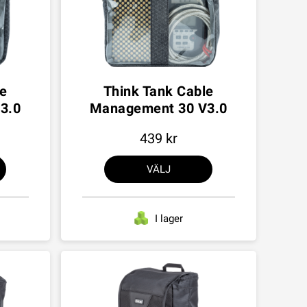
le
Think Tank Cable
3.0
Management 30 V3.0
439
VÄLJ
I lager