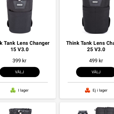
k Tank Lens Changer
Think Tank Lens Ch
15 V3.0
25 V3.0
399
499
VÄLJ
VÄLJ
I lager
Ej i lager