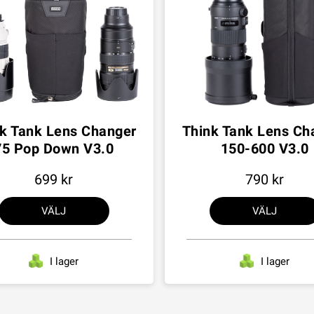
k Tank Lens Changer
Think Tank Lens Ch
75 Pop Down V3.0
150-600 V3.0
699
790
VÄLJ
VÄLJ
I lager
I lager