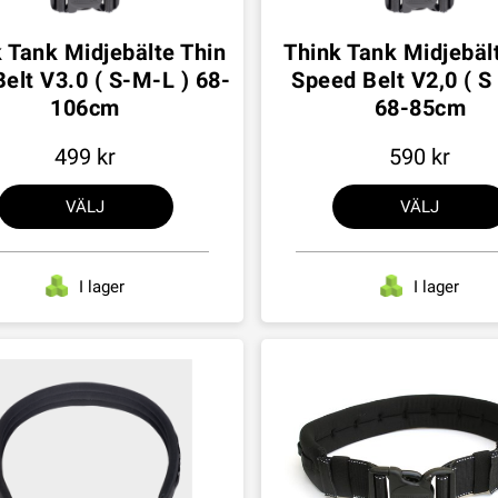
 Tank Midjebälte Thin
Think Tank Midjebäl
Belt V3.0 ( S-M-L ) 68-
Speed Belt V2,0 ( S 
106cm
68-85cm
499
590
VÄLJ
VÄLJ
I lager
I lager