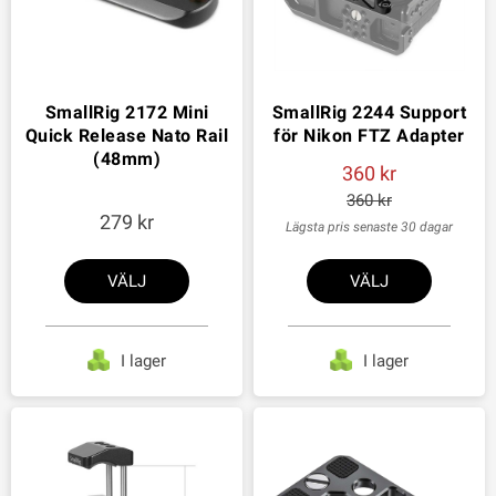
SmallRig 2172 Mini
SmallRig 2244 Support
Quick Release Nato Rail
för Nikon FTZ Adapter
(48mm)
360
360
279
Lägsta pris senaste 30 dagar
VÄLJ
VÄLJ
I lager
I lager