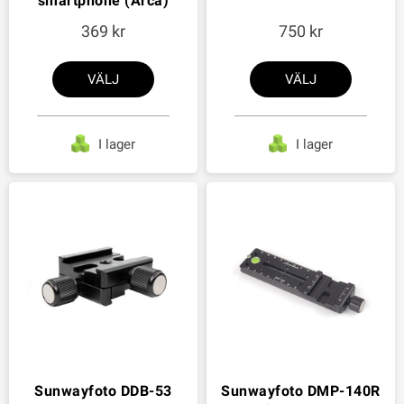
smartphone (Arca)
369
750
VÄLJ
VÄLJ
I lager
I lager
Sunwayfoto DDB-53
Sunwayfoto DMP-140R