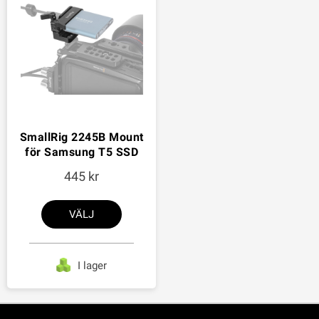
SmallRig 2245B Mount
för Samsung T5 SSD
445
VÄLJ
I lager