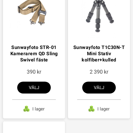
Sunwayfoto STR-01
Sunwayfoto T1C30N-T
Kamerarem QD Sling
Mini Stativ
Swivel fäste
kolfiber+kulled
390
2 390
VÄLJ
VÄLJ
I lager
I lager