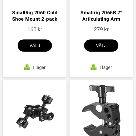
SmallRig 2060 Cold
Smallrig 2065B 7"
Shoe Mount 2-pack
Articulating Arm
160
279
VÄLJ
VÄLJ
I lager
I lager