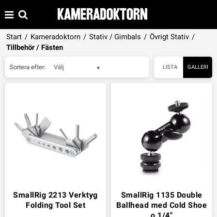
Start
/
Kameradoktorn
/
Stativ / Gimbals
/
Övrigt Stativ
/
Tillbehör / Fästen
Sortera efter:
Välj
LISTA
GALLERI
SmallRig 2213 Verktyg
SmallRig 1135 Double
Folding Tool Set
Ballhead med Cold Shoe
o 1/4"