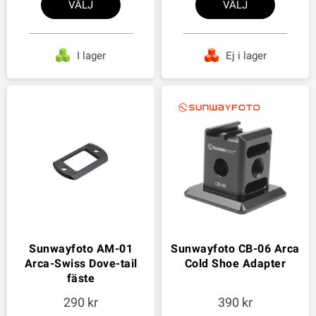
VÄLJ
VÄLJ
I lager
Ej i lager
Sunwayfoto AM-01
Sunwayfoto CB-06 Arca
Arca-Swiss Dove-tail
Cold Shoe Adapter
fäste
290
390