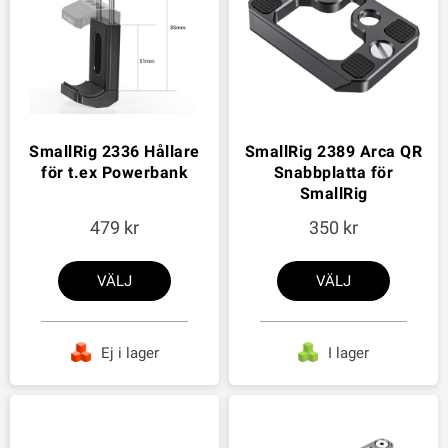
SmallRig 2336 Hållare
SmallRig 2389 Arca QR
för t.ex Powerbank
Snabbplatta för
SmallRig
479
350
VÄLJ
VÄLJ
Ej i lager
I lager