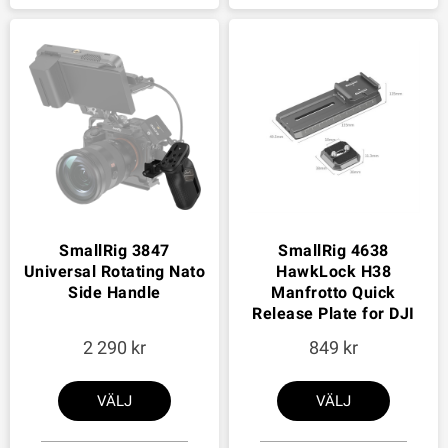
SmallRig 3847
SmallRig 4638
Universal Rotating Nato
HawkLock H38
Side Handle
Manfrotto Quick
Release Plate for DJI
2 290
849
VÄLJ
VÄLJ