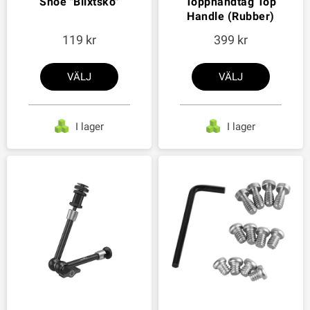
Shoe "Blixtsko"
Topphandtag Top
Handle (Rubber)
119
399
VÄLJ
VÄLJ
I lager
I lager