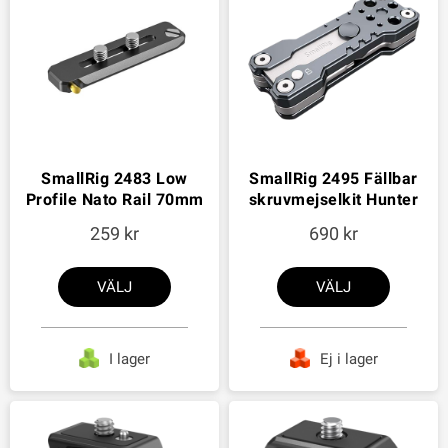
SmallRig 2483 Low
SmallRig 2495 Fällbar
Profile Nato Rail 70mm
skruvmejselkit Hunter
259
690
VÄLJ
VÄLJ
I lager
Ej i lager