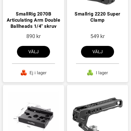
SmallRig 2070B
Smallrig 2220 Super
Articulating Arm Double
Clamp
Ballheads 1/4" skruv
890
549
VÄLJ
VÄLJ
Ej i lager
I lager