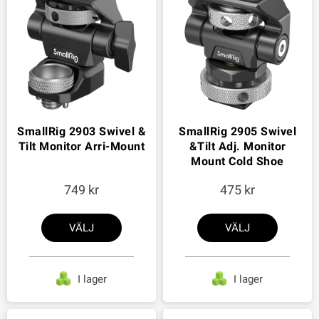
SmallRig 2903 Swivel &
SmallRig 2905 Swivel
Tilt Monitor Arri-Mount
&Tilt Adj. Monitor
Mount Cold Shoe
749
475
VÄLJ
VÄLJ
I lager
I lager