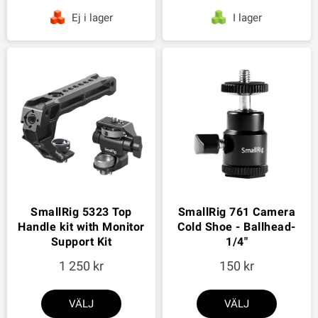
Ej i lager
I lager
SmallRig 5323 Top
SmallRig 761 Camera
Handle kit with Monitor
Cold Shoe - Ballhead-
Support Kit
1/4"
1 250
150
VÄLJ
VÄLJ