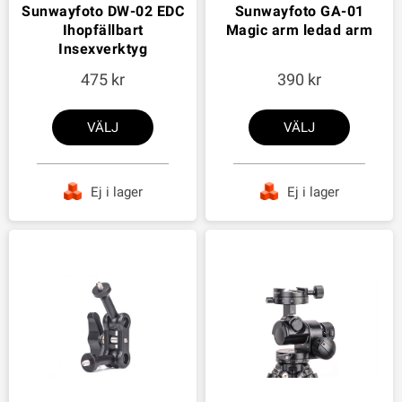
Sunwayfoto DW-02 EDC
Sunwayfoto GA-01
Ihopfällbart
Magic arm ledad arm
Insexverktyg
475
390
VÄLJ
VÄLJ
Ej i lager
Ej i lager