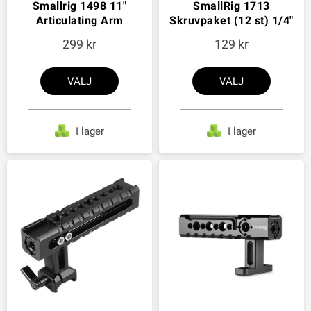
Smallrig 1498 11"
SmallRig 1713
Articulating Arm
Skruvpaket (12 st) 1/4"
299
129
VÄLJ
VÄLJ
I lager
I lager