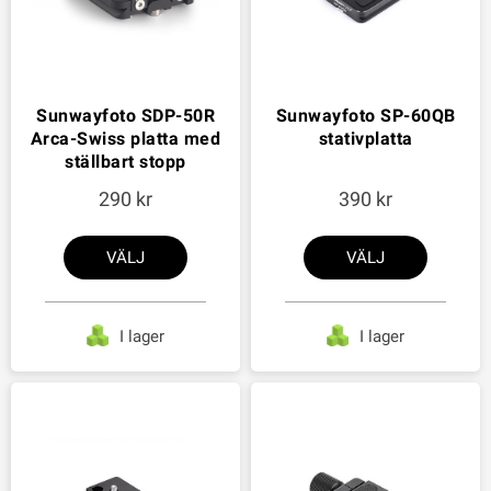
Sunwayfoto SDP-50R
Sunwayfoto SP-60QB
Arca-Swiss platta med
stativplatta
ställbart stopp
290
390
VÄLJ
VÄLJ
I lager
I lager