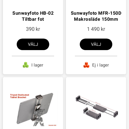
Sunwayfoto HB-02
Sunwayfoto MFR-150D
Tiltbar fot
Makrosläde 150mm
390
1 490
VÄLJ
VÄLJ
I lager
Ej i lager