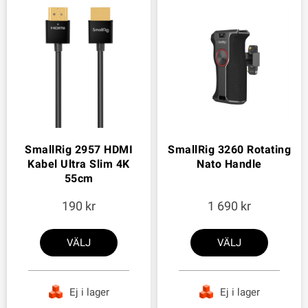
SmallRig 2957 HDMI
SmallRig 3260 Rotating
Kabel Ultra Slim 4K
Nato Handle
55cm
190
1 690
VÄLJ
VÄLJ
Ej i lager
Ej i lager