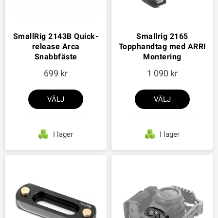
SmallRig 2143B Quick-
Smallrig 2165
release Arca
Topphandtag med ARRI
Snabbfäste
Montering
699
1 090
VÄLJ
VÄLJ
I lager
I lager