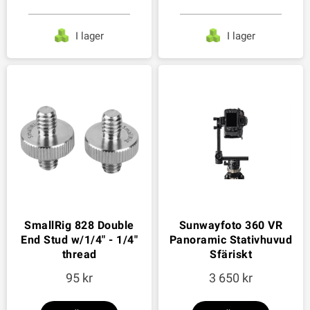
I lager
I lager
SmallRig 828 Double
Sunwayfoto 360 VR
End Stud w/1/4" - 1/4"
Panoramic Stativhuvud
thread
Sfäriskt
95
3 650