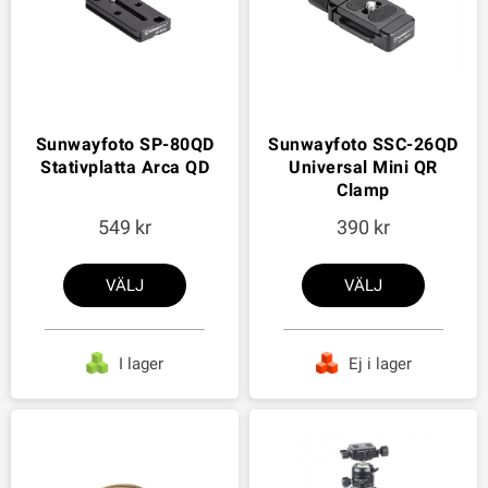
Sunwayfoto SP-80QD
Sunwayfoto SSC-26QD
Stativplatta Arca QD
Universal Mini QR
Clamp
549
390
VÄLJ
VÄLJ
I lager
Ej i lager