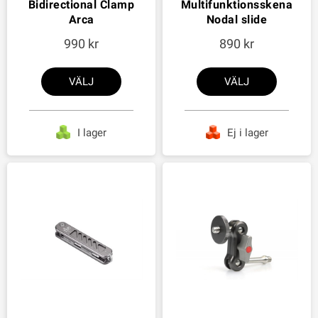
Bidirectional Clamp
Multifunktionsskena
Arca
Nodal slide
990
890
VÄLJ
VÄLJ
I lager
Ej i lager