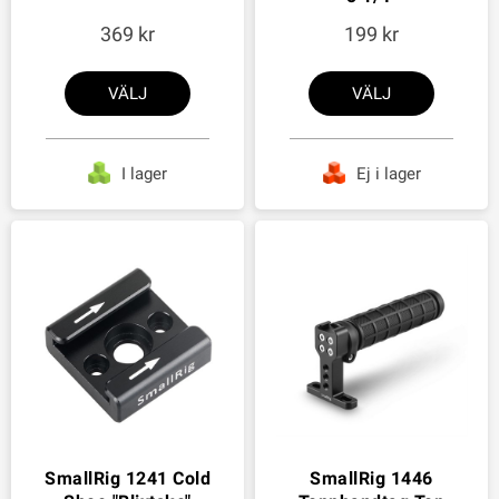
369
199
VÄLJ
VÄLJ
I lager
Ej i lager
SmallRig 1241 Cold
SmallRig 1446