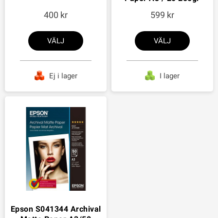
400
599
VÄLJ
VÄLJ
Ej i lager
I lager
Epson S041344 Archival