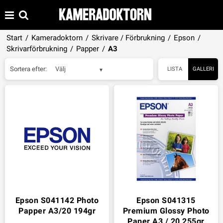
Start
/
Kameradoktorn
/
Skrivare / Förbrukning
/
Epson
/
Skrivarförbrukning
/
Papper
/
A3
Sortera efter:
Välj
LISTA
GALLERI
Epson S041142 Photo
Epson S041315
Papper A3/20 194gr
Premium Glossy Photo
Paper A3 / 20 255gr