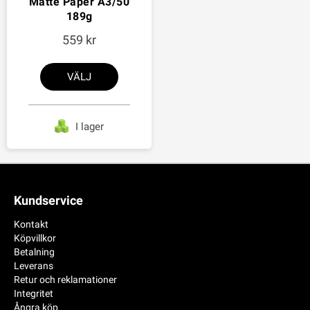
Matte Paper A3/50
189g
559
VÄLJ
I lager
Kundservice
Kontakt
Köpvillkor
Betalning
Leverans
Retur och reklamationer
Integritet
Ångra köp