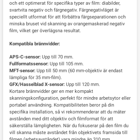
och ett optimerat för specifika typer av film: diabilder,
svartvita negativ och färgnegativ. Färgnegativläget är
speciellt utformat för att förbättra färgseparationen och
minska bruset vid skanning av orangemaskerad negativ
film, vilket ger överlägsna resultat.
Kompatibla brännvidder:
APS-C-sensor:
Upp till 70 mm.
Fullformatssensor:
Upp till 105 mm.
MFT-sensor:
Upp till 50 mm (60 mm-objektiv är endast
lämpliga för 35 mm-film).
GFX/Hasselblad X-sensor:
Upp till 120 mm.
Kortare brännvidder ger en mer kompakt
skanningskonfiguration, perfekt för mindre arbetsytor eller
portabel användning. Kompatibiliteten beror på din
specifika installation, så vi rekommenderar att du mäter
avstånden med ditt objektiv och filmformat för att
säkerställa lämpligheten. När du fokuserar på den film du
vill skanna måste avståndet från objektivets framsida till
filmen (arbetsavståndet) vara mindre än 310 mm.