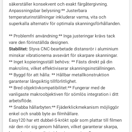
säkerställer konsekvent och exakt färgåtergivning.
Anpassningsbar belysning:** Justerbara
temperaturinställningar inkluderar varma, vita och
superkalla alternativ för optimala skanningsförhållanden.
** Problemfri användning:** Inga justeringar krävs tack
vare den förinställda designen.
Stabilitet:
Styva CNC-bearbetade distansrör i aluminium
minskar vibrationerna avsevärt för skarpare skanningar.
** Inget kopieringsställ behövs: ** Fästs direkt på din
makrolins, vilket effektiviserar skanningsinställningen.
** Byggd för att hålla: ** Hållbar metallkonstruktion
garanterar långsiktig tillförlitlighet.
** Bred objektivkompatibilitet:** Fungerar med de
vanligaste makroobjektiven för sömlös integration i ditt
arbetsflöde.
** Snabba hållarbyten:** Fjäderklickmekanism möjliggör
enkel och snabb byte av filmhållare.
Easy120 har ett dubbel-S-krökt spår som plattar till filmen
när den rör sig genom hållaren, vilket garanterar skarpa,