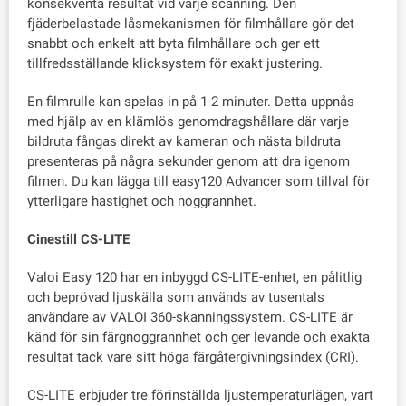
konsekventa resultat vid varje scanning. Den
fjäderbelastade låsmekanismen för filmhållare gör det
snabbt och enkelt att byta filmhållare och ger ett
tillfredsställande klicksystem för exakt justering.
En filmrulle kan spelas in på 1-2 minuter. Detta uppnås
med hjälp av en klämlös genomdragshållare där varje
bildruta fångas direkt av kameran och nästa bildruta
presenteras på några sekunder genom att dra igenom
filmen. Du kan lägga till easy120 Advancer som tillval för
ytterligare hastighet och noggrannhet.
Cinestill CS-LITE
Valoi Easy 120 har en inbyggd CS-LITE-enhet, en pålitlig
och beprövad ljuskälla som används av tusentals
användare av VALOI 360-skanningssystem. CS-LITE är
känd för sin färgnoggrannhet och ger levande och exakta
resultat tack vare sitt höga färgåtergivningsindex (CRI).
CS-LITE erbjuder tre förinställda ljustemperaturlägen, vart