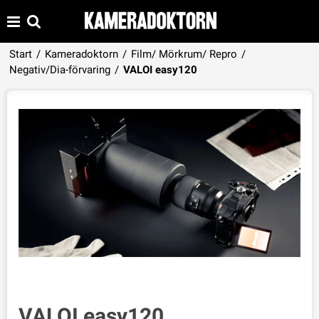
Start
/
Kameradoktorn
/
Film/ Mörkrum/ Repro
/
Produkten har lagts i din varukorg
Negativ/Dia-förvaring
/
VALOI easy120
VISA VARUKORGEN
TILL KASSAN
VALOI easy120