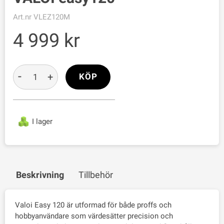
Art.nr
VLEZ120M
4 999
-
+
KÖP
I lager
Beskrivning
Tillbehör
Valoi Easy 120 är utformad för både proffs och
hobbyanvändare som värdesätter precision och