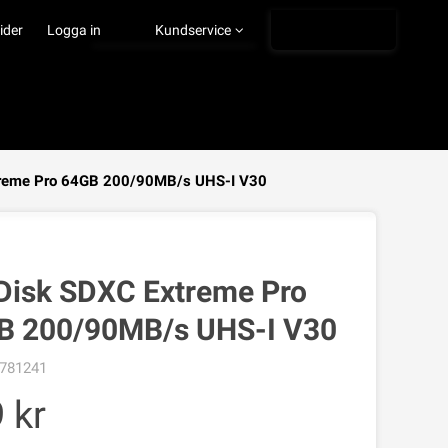
Ångra köp
ider
Logga in
Kundservice
reme Pro 64GB 200/90MB/s UHS-I V30
VISA VARUKORGEN
TILL KASSAN
Disk SDXC Extreme Pro
B 200/90MB/s UHS-I V30
781241
9