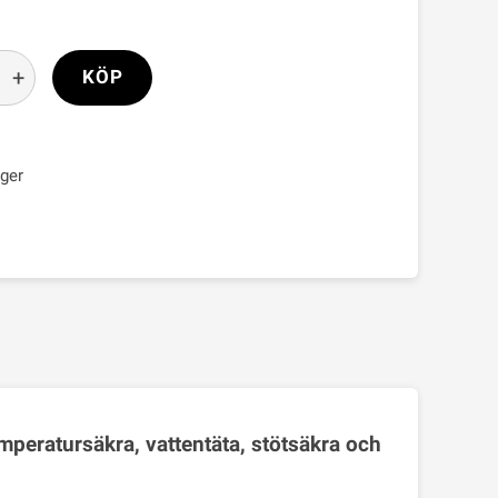
+
KÖP
ager
eratursäkra, vattentäta, stötsäkra och