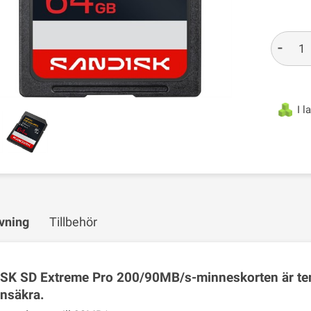
-
I l
vning
Tillbehör
K SD Extreme Pro 200/90MB/s-minneskorten är temp
nsäkra.