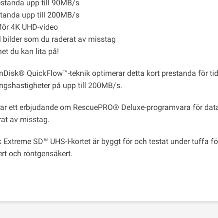
estanda upp till 90MB/s
tanda upp till 200MB/s
 för 4K UHD-video
l bilder som du raderat av misstag
et du kan lita på!
Disk® QuickFlow™-teknik optimerar detta kort prestanda för 
ingshastigheter på upp till 200MB/s.
rar ett erbjudande om RescuePRO® Deluxe-programvara för dataåt
rat av misstag.
 Extreme SD™ UHS-I-kortet är byggt för och testat under tuffa fö
ert och röntgensäkert.