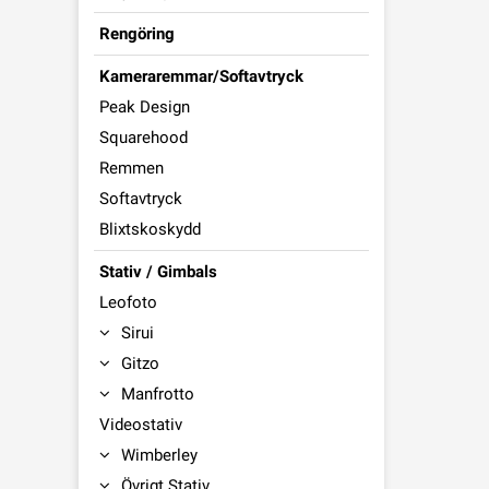
Rengöring
Kameraremmar/Softavtryck
Peak Design
Squarehood
Remmen
Softavtryck
Blixtskoskydd
Stativ / Gimbals
Leofoto
Sirui
Gitzo
Manfrotto
Videostativ
Wimberley
Övrigt Stativ