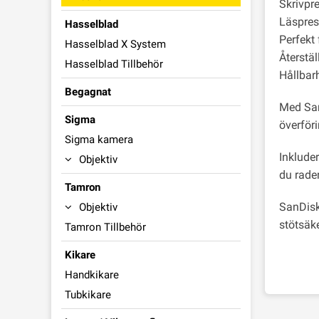
Skrivpr
Läspres
Hasselblad
Perfekt
Hasselblad X System
Återstäl
Hasselblad Tillbehör
Hållbarh
Begagnat
Med San
Sigma
överför
Sigma kamera
Inklude
Objektiv
du rade
Tamron
SanDisk
Objektiv
stötsäk
Tamron Tillbehör
Kikare
Handkikare
Tubkikare