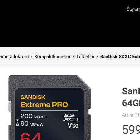
Öppett
ameradoktorn
/
Kompaktkameror
/
Tillbehör
/
SanDisk SDXC Ext
Produkten har lagts i din varukorg
San
64G
Art.nr
11
59