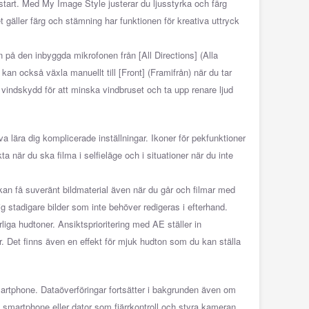
start. Med My Image Style justerar du ljusstyrka och färg
t gäller färg och stämning har funktionen för kreativa uttryck
n på den inbyggda mikrofonen från [All Directions] (Alla
u kan också växla manuellt till [Front] (Framifrån) när du tar
e vindskydd för att minska vindbruset och ta upp renare ljud
a lära dig komplicerade inställningar. Ikoner för pekfunktioner
 när du ska filma i selfieläge och i situationer när du inte
 kan få suveränt bildmaterial även när du går och filmar med
stadigare bilder som inte behöver redigeras i efterhand.
urliga hudtoner. Ansiktsprioritering med AE ställer in
er. Det finns även en effekt för mjuk hudton som du kan ställa
martphone. Dataöverföringar fortsätter i bakgrunden även om
smartphone eller dator som fjärrkontroll och styra kameran