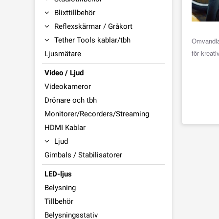
Blixttillbehör
Reflexskärmar / Gråkort
Tether Tools kablar/tbh
Omvandla 
för kreati
Ljusmätare
Video / Ljud
Videokameror
Drönare och tbh
Monitorer/Recorders/Streaming
HDMI Kablar
Ljud
Gimbals / Stabilisatorer
LED-ljus
Belysning
Tillbehör
Belysningsstativ