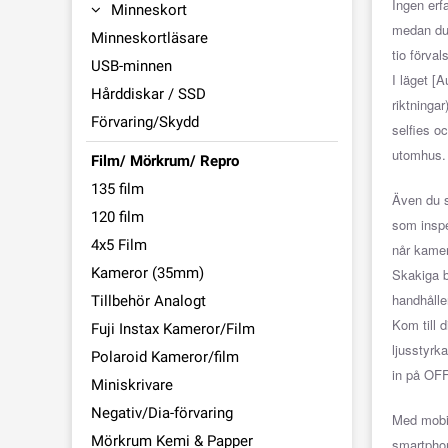
Ingen erf
Minneskort
medan du 
Minneskortläsare
tio förval
USB-minnen
I läget [
Hårddiskar / SSD
riktningar
Förvaring/Skydd
selfies o
utomhus.
Film/ Mörkrum/ Repro
135 film
Även du s
120 film
som inspe
4x5 Film
når kamer
Kameror (35mm)
Skakiga b
handhålle
Tillbehör Analogt
Kom till d
Fuji Instax Kameror/Film
ljusstyrk
Polaroid Kameror/film
in på OFF
Miniskrivare
Negativ/Dia-förvaring
Med mobil
Mörkrum Kemi & Papper
smartphon