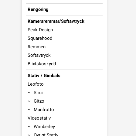
Rengöring
Kameraremmar/Softavtryck
Peak Design
Squarehood
Remmen
Softavtryck
Blixtskoskydd
Stativ / Gimbals
Leofoto
Sirui
Gitzo
Manfrotto
Videostativ
Wimberley
Övrigt Stativ