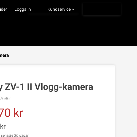
Ångra köp
ider
Logga in
Kundservice
mera
VISA VARUKORGEN
TILL KASSAN
y ZV-1 II Vlogg-kamera
76961
70
s senaste 30 dagar