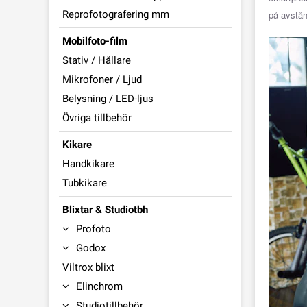
Reprofotografering mm
på avstån
Mobilfoto-film
Stativ / Hållare
Mikrofoner / Ljud
Belysning / LED-ljus
Övriga tillbehör
Kikare
Handkikare
Tubkikare
Blixtar & Studiotbh
Profoto
Godox
Viltrox blixt
Elinchrom
Studiotillbehör