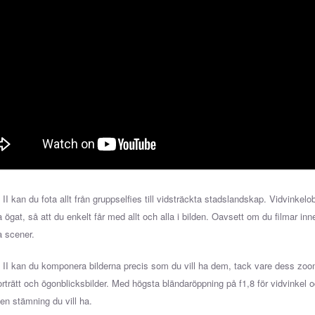
II kan du fota allt från gruppselfies till vidsträckta stadslandskap. Vidvinkel
 ögat, så att du enkelt får med allt och alla i bilden. Oavsett om du filmar inn
a scener.
II kan du komponera bilderna precis som du vill ha dem, tack vare dess zoo
rträtt och ögonblicksbilder. Med högsta bländaröppning på f1,8 för vidvinkel
l den stämning du vill ha.