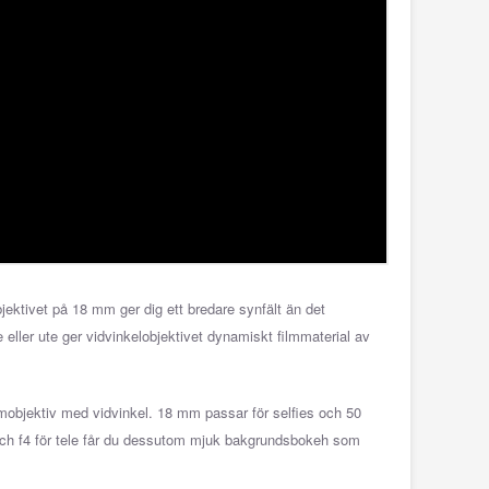
objektivet på 18 mm
ger dig ett bredare synfält än det
e eller ute ger vidvinkelobjektivet dynamiskt filmmaterial av
mobjektiv med vidvinkel. 18 mm passar för selfies och 50
 och f4 för tele får du dessutom mjuk bakgrundsbokeh som