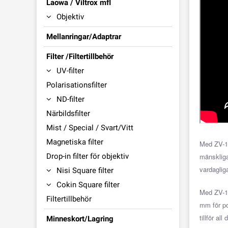
Laowa / Viltrox mfl
Objektiv
Mellanringar/Adaptrar
Filter /Filtertillbehör
UV-filter
Polarisationsfilter
ND-filter
Närbildsfilter
Mist / Special / Svart/Vitt
Magnetiska filter
Med ZV-1 
Drop-in filter för objektiv
mänskliga
vardaglig
Nisi Square filter
Cokin Square filter
Med ZV-1 
Filtertillbehör
mm för po
tillför al
Minneskort/Lagring