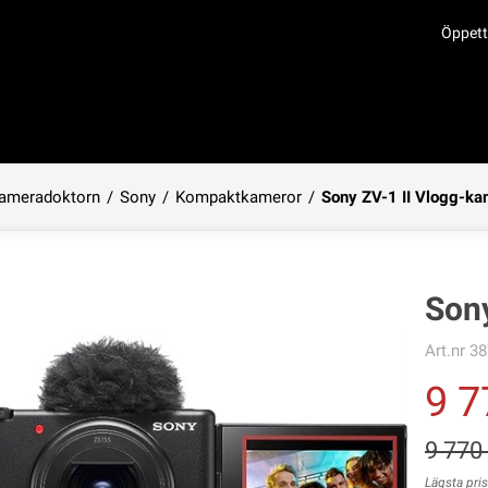
Öppett
ameradoktorn
/
Sony
/
Kompaktkameror
/
Sony ZV-1 II Vlogg-ka
Produkten har lagts i din varukorg
Son
Art.nr
38
9 7
9 770
Lägsta pri