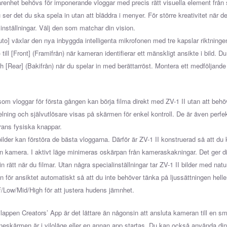
arenhet behövs för imponerande vloggar med precis rätt visuella element från 
ser det du ska spela in utan att bläddra i menyer. För större kreativitet när de
sinställningar. Välj den som matchar din vision.
Auto] växlar den nya inbyggda intelligenta mikrofonen med tre kapslar riktninge
) till [Front] (Framifrån) när kameran identifierar ett mänskligt ansikte i bild. D
ch [Rear] (Bakifrån) när du spelar in med berättarröst. Montera ett medföljand
om vloggar för första gången kan börja filma direkt med ZV-1 II utan att behöv
lning och självutlösare visas på skärmen för enkel kontroll. De är även perfekta
ans fysiska knappar.
ilder kan förstöra de bästa vloggarna. Därför är ZV-1 II konstruerad så att du
n kamera. I aktivt läge
minimeras oskärpan från kameraskakningar. Det ger dig 
in rätt när du filmar. Utan några specialinställningar tar ZV-1 II bilder med nat
an för ansiktet automatiskt så att du inte behöver tänka på ljussättningen hell
/Low/Mid/High för att justera hudens jämnhet.
appen Creators’ App är det lättare än någonsin att ansluta kameran till en s
eskärmen är i viloläge eller en annan app startas. Du kan också använda din 