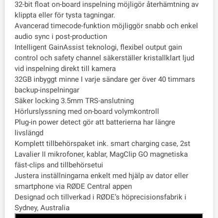
32-bit float on-board inspelning möjligör återhämtning av
klippta eller för tysta tagningar.
Avancerad timecode-funktion möjliggör snabb och enkel
audio sync i post-production
Intelligent GainAssist teknologi, flexibel output gain
control och safety channel säkerställer kristallklart ljud
vid inspelning direkt till kamera
32GB inbyggt minne I varje sändare ger över 40 timmars
backup-inspelningar
Säker locking 3.5mm TRS-anslutning
Hörlurslyssning med on-board volymkontroll
Plug-in power detect gör att batterierna har längre
livslängd
Komplett tillbehörspaket ink. smart charging case, 2st
Lavalier II mikrofoner, kablar, MagClip GO magnetiska
fäst-clips and tillbehörsetui
Justera inställningarna enkelt med hjälp av dator eller
smartphone via RØDE Central appen
Designad och tillverkad i RØDE’s höprecisionsfabrik i
Sydney, Australia