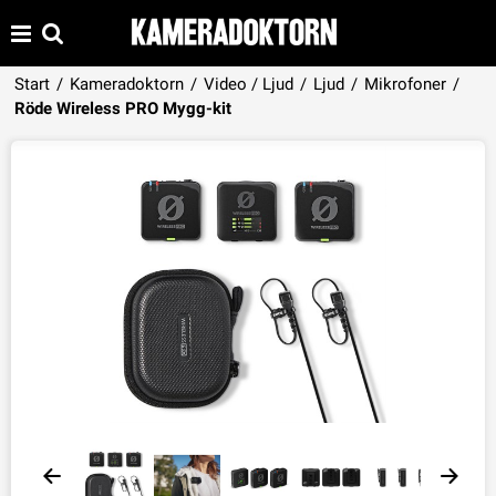
Start
/
Kameradoktorn
/
Video / Ljud
/
Ljud
/
Mikrofoner
/
Produkten har lagts i din varukorg
Röde Wireless PRO Mygg-kit
VISA VARUKORGEN
TILL KASSAN