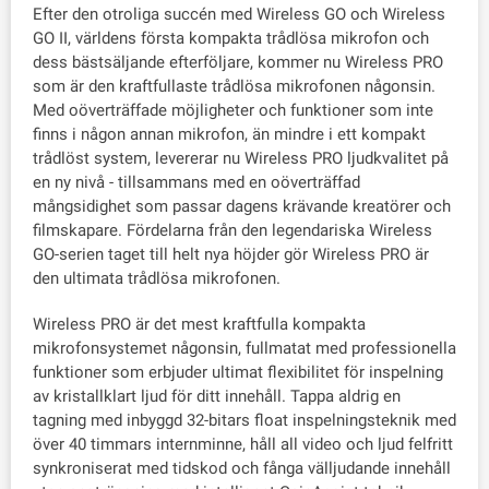
Efter den otroliga succén med Wireless GO och Wireless
GO II, världens första kompakta trådlösa mikrofon och
dess bästsäljande efterföljare, kommer nu Wireless PRO
som är den kraftfullaste trådlösa mikrofonen någonsin.
Med oöverträffade möjligheter och funktioner som inte
finns i någon annan mikrofon, än mindre i ett kompakt
trådlöst system, levererar nu Wireless PRO ljudkvalitet på
en ny nivå - tillsammans med en oöverträffad
mångsidighet som passar dagens krävande kreatörer och
filmskapare. Fördelarna från den legendariska Wireless
GO-serien taget till helt nya höjder gör Wireless PRO är
den ultimata trådlösa mikrofonen.
Wireless PRO är det mest kraftfulla kompakta
mikrofonsystemet någonsin, fullmatat med professionella
funktioner som erbjuder ultimat flexibilitet för inspelning
av kristallklart ljud för ditt innehåll. Tappa aldrig en
tagning med inbyggd 32-bitars float inspelningsteknik med
över 40 timmars internminne, håll all video och ljud felfritt
synkroniserat med tidskod och fånga välljudande innehåll