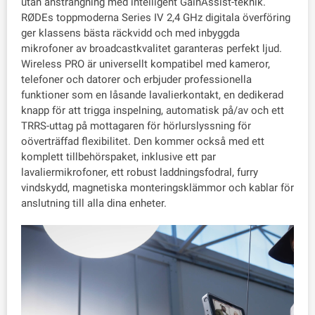
utan ansträngning med intelligent GainAssist-teknik.
RØDEs toppmoderna Series IV 2,4 GHz digitala överföring
ger klassens bästa räckvidd och med inbyggda
mikrofoner av broadcastkvalitet garanteras perfekt ljud.
Wireless PRO är universellt kompatibel med kameror,
telefoner och datorer och erbjuder professionella
funktioner som en låsande lavalierkontakt, en dedikerad
knapp för att trigga inspelning, automatisk på/av och ett
TRRS-uttag på mottagaren för hörlurslyssning för
oöverträffad flexibilitet. Den kommer också med ett
komplett tillbehörspaket, inklusive ett par
lavaliermikrofoner, ett robust laddningsfodral, furry
vindskydd, magnetiska monteringsklämmor och kablar för
anslutning till alla dina enheter.