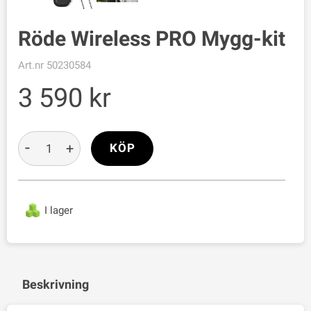
Röde Wireless PRO Mygg-kit
Art.nr
50230584
3 590
-
+
KÖP
I lager
Beskrivning