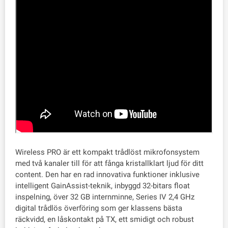
Wireless PRO är ett kompakt trådlöst mikrofonsystem
med två kanaler till för att fånga kristallklart ljud för ditt
content. Den har en rad innovativa funktioner inklusive
intelligent GainAssist-teknik, inbyggd 32-bitars float
inspelning, över 32 GB internminne, Series IV 2,4 GHz
digital trådlös överföring som ger klassens bästa
räckvidd, en låskontakt på TX, ett smidigt och robust